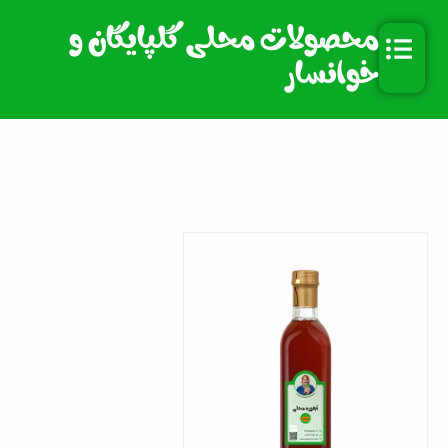
رش
محصولات محلی گلپایگان و
ه
حتوا
خوانسار