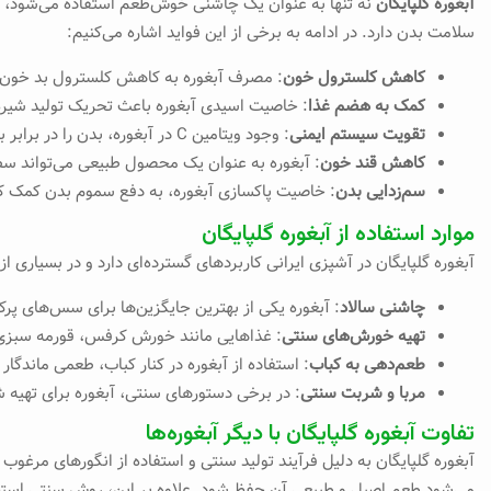
آبغوره گلپایگان
نه تنها به عنوان یک چاشنی خوش‌طعم استفاده می‌شود، بل
سلامت بدن دارد. در ادامه به برخی از این فواید اشاره می‌کنیم:
کاهش کلسترول خون
: مصرف آبغوره به کاهش کلسترول بد خون ک
کمک به هضم غذا
: خاصیت اسیدی آبغوره باعث تحریک تولید شیره
تقویت سیستم ایمنی
: وجود ویتامین C در آبغوره، بدن را در برابر بیماری‌ها مقاوم‌تر می‌کند.
کاهش قند خون
: آبغوره به عنوان یک محصول طبیعی می‌تواند سطح 
سم‌زدایی بدن
: خاصیت پاکسازی آبغوره، به دفع سموم بدن کمک کرد
موارد استفاده از آبغوره گلپایگان
آبغوره گلپایگان در آشپزی ایرانی کاربردهای گسترده‌ای دارد و در بسیاری ا
چاشنی سالاد
: آبغوره یکی از بهترین جایگزین‌ها برای سس‌های پ
تهیه خورش‌های سنتی
: غذاهایی مانند خورش کرفس، قورمه سبزی و
طعم‌دهی به کباب
: استفاده از آبغوره در کنار کباب، طعمی ماندگار و
مربا و شربت سنتی
: در برخی دستورهای سنتی، آبغوره برای تهیه شر
تفاوت آبغوره گلپایگان با دیگر آبغوره‌ها
آبغوره گلپایگان به دلیل فرآیند تولید سنتی و استفاده از انگورهای مرغو
می‌شود طعم اصیل و طبیعی آن حفظ شود. علاوه بر این، روش سنتی استخراج