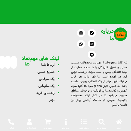
درباره
W
I
L
T
n
h
e
i
ما
a
s
n
l
t
t
k
e
a
s
g
e
g
a
d
r
p
r
a
i
لینک های مهم
نماد
a
p
m
n
m
ها
ننه گلپا مجموعه‌ای از بهترین محصولات سنتی،
ارتبا
ط با
ما
محلی و اصیل گلپایگان را با هدف حمایت از
صنایع دستی
تولیدکنندگان بومی و حفظ میراث ارزشمند ایرانی
گرد هم آورده است. ما باور داریم هر خرید
پک سوغاتی
می‌تواند اثری فراتر از یک انتخاب روزمره داشته
پک سازمانی
باشد؛ به همین دلیل ۲۵٪ از سود ننه گلپا صرف
آموزش و توانمندسازی کودکان و نوجوانان مناطق
راهنمای خرید
محروم می‌شود تا در کنار ارائه محصولات
بهتر
باکیفیت، سهمی در ساخت آینده‌ای بهتر نیز
داشته باشیم.
خانه
جست و جو
دسته بندی
خرید بهتر
سبد خرید
ننه گلپا من
تماس