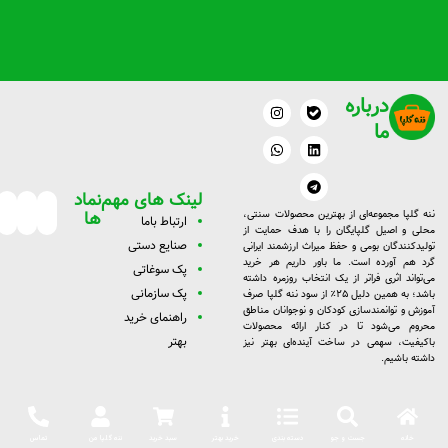
درباره
W
I
L
T
n
h
e
i
ما
a
s
n
l
t
t
k
e
a
s
g
e
g
a
d
r
p
r
a
i
لینک های مهم
نماد
a
p
m
n
m
ها
ننه گلپا مجموعه‌ای از بهترین محصولات سنتی،
ارتبا
ط با
ما
محلی و اصیل گلپایگان را با هدف حمایت از
صنایع دستی
تولیدکنندگان بومی و حفظ میراث ارزشمند ایرانی
گرد هم آورده است. ما باور داریم هر خرید
پک سوغاتی
می‌تواند اثری فراتر از یک انتخاب روزمره داشته
پک سازمانی
باشد؛ به همین دلیل ۲۵٪ از سود ننه گلپا صرف
آموزش و توانمندسازی کودکان و نوجوانان مناطق
راهنمای خرید
محروم می‌شود تا در کنار ارائه محصولات
بهتر
باکیفیت، سهمی در ساخت آینده‌ای بهتر نیز
داشته باشیم.
خانه
جست و جو
دسته بندی
خرید بهتر
سبد خرید
ننه گلپا من
تماس