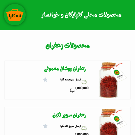
رش
ه
محصولات محلی گلپایگان و خوانسار
حتوا
محصولات زعفران
زعفران پوشال معمولی
ارسال سریع ننه گلپا
1,800,000
زعفران سوپر نگین
ارسال سریع ننه گلپا
2,000,000