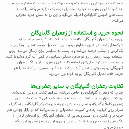
کیفیت بالای خودش رو حفظ کنه و به‌صورت خالص به دست مشتری برسه.
ننه گلپا با این روش، نه‌تنها یه محصول درجه یک تولید می‌کنه، بلکه به
سنت‌های قدیمی گلپایگان احترام می‌ذاره و اون رو به نسل جدید معرفی
می‌کنه.
نحوه خرید و استفاده از زعفران گلپایگان
برای خرید
زعفران گلپایگان
، کافیه به وب‌سایت ننه گلپا سر بزنید یا تو
شبکه‌های اجتماعی‌شون سفارش بدید. این محصول تو بسته‌های نیم‌گرمی،
یک‌گرمی و بیشتر عرضه می‌شه و با پست به سراسر ایران ارسال می‌شه. برای
استفاده بهینه، زعفران رو تو هاون سنگی بسابید، با کمی آب گرم مخلوط کنید
و بعد به غذا یا نوشیدنی‌تون اضافه کنید. این روش، عطر و رنگ
زعفران
گلپایگان
رو به بهترین شکل آزاد می‌کنه. ننه گلپا تضمین می‌کنه که با هر
خرید، طعم اصیل گلپایگان رو به خونه‌تون می‌برید.
تفاوت زعفران گلپایگان با سایر زعفران‌ها
چیزی که
زعفران گلپایگان
رو خاص می‌کنه، شرایط کشت و روش تولیدشه.
برخلاف زعفران‌های صنعتی که ممکنه با مواد شیمیایی تقویت بشن، این
زعفران کاملاً ارگانیکه و عطر و طعمش نتیجه طبیعت بکر گلپایگانه. ننه گلپا با
تمرکز روی کیفیت به‌جای کمیت، محصولی تولید می‌کنه که تو بازار جهانی هم
حرف برای گفتن داره. مشتری‌هایی که
زعفران گلپایگان
رو امتحان کردن، از
رنگ‌دهی قوی و بوی بی‌نظیرش راضی بودن و اون رو به زعفران‌های دیگه
ترجیح می‌دن.