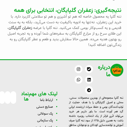
نتیجه‌گیری: زعفران گلپایگان، انتخابی برای همه
ننه گلپا یه محصول خاصه که هم تو آشپزی و هم تو سلامتی کاربرد داره. با
خرید این زعفران، نه‌تنها یه ادویه باکیفیت به دست می‌آرید، بلکه به یه سنت
قدیمی و یه کسب‌وکار بومی کمک می‌کنید. ننه گلپا با عرضه
زعفران گلپایگان
،
این طلای سرخ رو از مزارع گلپایگان به سفره‌های شما آورده و یه تجربه اصیل
رو بهتون هدیه می‌ده. همین حالا سفارش بدید و طعم و عطر گلپایگان رو به
زندگی‌تون اضافه کنید!
درباره
W
I
L
T
n
h
e
i
ما
a
s
n
l
t
t
k
e
a
s
g
e
g
a
d
r
p
r
a
i
لینک های مهم
نماد
a
p
m
n
m
ها
ننه گلپا مجموعه‌ای از بهترین محصولات سنتی،
ارتبا
ط با
ما
محلی و اصیل گلپایگان را با هدف حمایت از
صنایع دستی
تولیدکنندگان بومی و حفظ میراث ارزشمند ایرانی
گرد هم آورده است. ما باور داریم هر خرید
پک سوغاتی
می‌تواند اثری فراتر از یک انتخاب روزمره داشته
پک سازمانی
باشد؛ به همین دلیل ۲۵٪ از سود ننه گلپا صرف
آموزش و توانمندسازی کودکان و نوجوانان مناطق