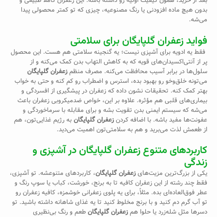
بعد از خرید، همون کیفیت اولیه رو داشته باشه. این زعفران کاملاً طبیعی و
بدون هیچ ماده افزودنی یا رنگ مصنوعیه، چیزی که تو کمتر محصولی پیدا
می‌شه.
فواید زعفران گلپایگان برای سلامتی
فقط یه ادویه برای آشپزی نیست؛ یه گنجینه سلامتی هم هست. این محصول
پر از آنتی‌اکسیدان‌های قویه که به کاهش التهاب بدن کمک می‌کنه و از
سلول‌ها در برابر آسیب محافظت می‌کنه. مصرف منظم
زعفران گلپایگان
می‌تونه خلق‌وخو رو بهبود بده، استرس و اضطراب رو کم کنه و حتی به خواب
بهتر کمک کنه. تحقیقات نشون داده که زعفران در پیشگیری از افسردگی و
بیماری‌های قلبی هم مؤثره. علاوه بر این، خواص ضدمیکروبی زعفران باعث
می‌شه که سیستم ایمنی بدن تقویت بشه و برای مقابله با سرماخوردگی و
عفونت‌ها مفید باشه. با اضافه کردن
زعفران گلپایگان
به رژیم غذایی‌تون، هم
از طعمش لذت می‌برید و هم به سلامتی‌تون اهمیت می‌دید.
کاربردهای متنوع زعفران گلپایگان در آشپزی و
زندگی
یکی از بزرگ‌ترین مزیت‌های
زعفران گلپایگان
، کاربردهای متنوعشه. تو آشپزی،
فقط چند رشته از این زعفران کافیه تا به برنج، خورشت، کباب یا سوپ رنگ و
عطر فوق‌العاده‌ای بده. مثلاً، برای یه پلوی زعفرانی خوشمزه، کافیه زعفران رو
تو آب گرم دم کنید و با برنج مخلوط کنید تا یه غذای شاهانه داشته باشید. تو
دسرها مثل شله‌زرد یا حلوا هم
زعفران گلپایگان
طعم و رنگ بی‌نظیری