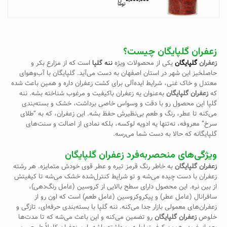
زعفران گلپایگان چیست؟
زعفران
گلپایگان
یکی از محصولات ویژه
ننه گلپا
است که از مزارع بکر و
حاصلخیز این شهر در استان اصفهان به دست می‌آید. گلپایگان با آب‌وهوای
معتدل و خاک غنی، شرایط ایده‌آلی برای کشت زعفران داره و همین باعث شده
که
زعفران گلپایگان
به‌عنوان یه زعفران باکیفیت و مرغوب شناخته بشه. ننه
گلپا این محصول رو با دقت و وسواس خاصی برداشت، خشک و بسته‌بندی
می‌کنه تا عطر، رنگ و طعم بی‌نظیرش حفظ بشه. این زعفران، که به “طلای
سرخ” معروفه، نه‌تنها یه ادویه لوکسه، بلکه نمادی از اصالت و سنت‌های
گلپایگانه که حالا به دست شما می‌رسه.
ویژگی‌های منحصربه‌فرد زعفران گلپایگان
زعفران گلپایگان
به خاطر رنگ قرمز تیره و عطر قوی خودش متمایزه. هر رشته
زعفران با دست چیده می‌شه و تو شرایط کنترل‌شده خشک می‌شه تا کیفیتش
از بین نره. این محصول دارای سطح بالایی از کروسین (عامل رنگ‌دهی)،
سافرانال (عامل عطر) و پیکروکروسین (عامل طعم) است که اون رو از
زعفران‌های معمولی بازار جدا می‌کنه. ننه گلپا با بسته‌بندی حرفه‌ای، تازگی و
خلوص
زعفران گلپایگان
رو تضمین می‌کنه و این باعث می‌شه که تا مدت‌ها