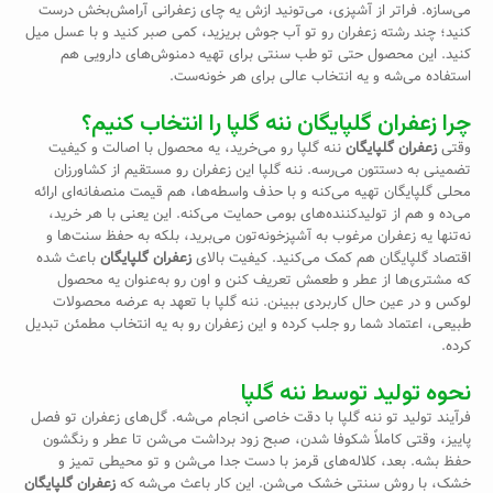
می‌سازه. فراتر از آشپزی، می‌تونید ازش یه چای زعفرانی آرامش‌بخش درست
کنید؛ چند رشته زعفران رو تو آب جوش بریزید، کمی صبر کنید و با عسل میل
کنید. این محصول حتی تو طب سنتی برای تهیه دمنوش‌های دارویی هم
استفاده می‌شه و یه انتخاب عالی برای هر خونه‌ست.
چرا زعفران گلپایگان ننه گلپا را انتخاب کنیم؟
وقتی
زعفران گلپایگان
ننه گلپا رو می‌خرید، یه محصول با اصالت و کیفیت
تضمینی به دستتون می‌رسه. ننه گلپا این زعفران رو مستقیم از کشاورزان
محلی گلپایگان تهیه می‌کنه و با حذف واسطه‌ها، هم قیمت منصفانه‌ای ارائه
می‌ده و هم از تولیدکننده‌های بومی حمایت می‌کنه. این یعنی با هر خرید،
نه‌تنها یه زعفران مرغوب به آشپزخونه‌تون می‌برید، بلکه به حفظ سنت‌ها و
اقتصاد گلپایگان هم کمک می‌کنید. کیفیت بالای
زعفران گلپایگان
باعث شده
که مشتری‌ها از عطر و طعمش تعریف کنن و اون رو به‌عنوان یه محصول
لوکس و در عین حال کاربردی ببینن. ننه گلپا با تعهد به عرضه محصولات
طبیعی، اعتماد شما رو جلب کرده و این زعفران رو به یه انتخاب مطمئن تبدیل
کرده.
نحوه تولید توسط ننه گلپا
فرآیند تولید تو ننه گلپا با دقت خاصی انجام می‌شه. گل‌های زعفران تو فصل
پاییز، وقتی کاملاً شکوفا شدن، صبح زود برداشت می‌شن تا عطر و رنگشون
حفظ بشه. بعد، کلاله‌های قرمز با دست جدا می‌شن و تو محیطی تمیز و
خشک، با روش سنتی خشک می‌شن. این کار باعث می‌شه که
زعفران گلپایگان