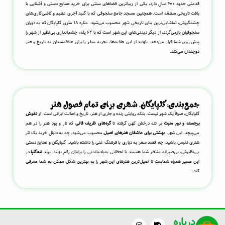
قدمتی حدود ۴۰۰ سال دارد، یکی از زیباترین فضاهای سنتی برای خرید صنایع دستی و آشنایی با
بافت تاریخی منطقه است. همچنین مسجد جامع سلجوقی که با گنبد آجری عظیم و کاشی‌کاری‌های
چشمگیرش، تماشایی‌ترین بنای تاریخی شهر محسوب می‌شود. مناره ۱۸ متری گلپایگان که به دوران
سلجوقیان بازمی‌گردد، از دیگر دیدنی‌های این شهر است که با ۶۴ پله، چشم‌اندازی بی‌نظیر از شهر را
پیش روی شما قرار می‌دهد. بازدید از این جاذبه‌ها، تجربه سفر را برای علاقه‌مندان به تاریخ و هنر
دوچندان می‌کند.
جمع‌بندی: گلپایگان، شهری برای تمام فصول هنر
گلپایگان، صرفاً یک شهر نیست، بلکه روایتی زنده و جاری از هنر، تاریخ و اصالت ایرانی است. از
نقوش
برجسته و نرم منبت
بر تنه درختان کهن گرفته تا
گره‌های ظریف قالی
که تار و پود هنر را در هم
می‌پیچد، این شهر،
بهشتی برای عاشقان هنرهای اصیل
محسوب می‌شود. چه به دنبال خرید یک اثر
هنری نفیس باشید، چه قصد سفر به دیاری با فرهنگ غنی را داشته باشید، گلپایگان و صنایع دستی
بی‌نظیرش، بی‌صبرانه منتظر شما هستند تا لحظاتی به‌یادماندنی را برایتان رقم بزنند. برند
ننه‌گلپا
در
این مسیر همراه شماست تا اصیل‌ترین هنرهای این شهر را به بهترین شکل ممکن به شما معرفی
کند.
درباره
W
I
L
T