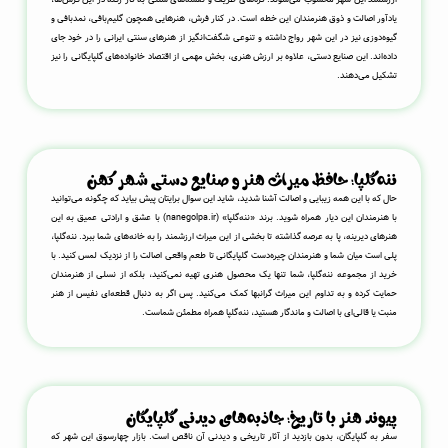
یادآور اصالت و ذوق هنرمندان این خطه است. در کنار فرش، هنرهایی همچون گلیم‌بافی، نمدبافی و
گیوه‌دوزی نیز در این شهر رواج داشته و تنوعی شگفت‌انگیز از هنرهای سنتی ایرانی را در خود جای
داده‌اند. این صنایع دستی، علاوه بر ارزش هنری، بخش مهمی از اقتصاد خانواده‌های گلپایگانی را نیز
تشکیل می‌دهند.
ننه‌گلپا؛ حافظ میراث هنر و صنایع دستی شهر کهن
حال که با این همه زیبایی و اصالت آشنا شدید، شاید این سوال برایتان پیش بیاید که چگونه می‌توانید
با هنرمندان این دیار همراه شوید. برند «ننه‌گلپا» (nanegolpa.ir) با عشق و ارادتی عمیق به این
هنرهای دیرینه، پا به عرصه گذاشته تا بخشی از این میراث ارزشمند را به خانه‌های شما ببرد. ننه‌گلپا،
پلی است میان شما و هنرمندان چیره‌دست گلپایگانی تا طعم واقعی اصالت را از نزدیک لمس کنید. با
خرید از مجموعه ننه‌گلپا، شما تنها یک محصول هنری تهیه نمی‌کنید، بلکه از نسلی از هنرمندان
حمایت کرده و به تداوم این میراث گرانبها کمک می‌کنید. پس اگر به دنبال قطعه‌ای نفیس از هنر
منبت یا قالی‌ای با اصالت و ماندگار هستید، ننه‌گلپا همراه مطمئن شماست.
پیوند هنر با تاریخ؛ جاذبه‌های دیدنی گلپایگان
سفر به گلپایگان، بدون بازدید از آثار تاریخی و دیدنی آن ناقص است. بازار چهارسوق این شهر که