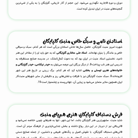
دوران و دوره قاجاریه نگهداری می‌شود. این حجم از آثار تاریخی، گلپایگان را به یکی از غنی‌ترین
گنجینه‌های منبت در ایران تبدیل کرده است.
استادان نامی و سبک خاص منبت گلپایگان
شهرت امروز منبت گلپایگان، حاصل سال‌ها تلاش استادان بزرگی است که هر کدام، سبک و سیاقی
خاص و ماندگار را بنیان نهاده‌اند.
استاد علی مختاری گلپایگانی
که به حق باید او را از مفاخر این هنر
نامید، نخستین استاد منبت در ایران بود که به دعوت کمال‌الملک، در مدرسه صنایع مستظرفه به
تدریس این هنر ناب پرداخت
-8
. از دیگر بزرگان این عرصه می‌توان به
حیدر نیکنامی، حیدر گلپایگانی و
خانواده‌های هنری توسلی و بخشی
اشاره کرد که هر کدام، برگ زرینی بر تاریخ هنر این شهر
افزوده‌اند
-8
. سبک منبت گلپایگان نیز با ظرافت و نقش‌های ریز و دقیقش از سایر شهرهای منبت‌کار
ایران همچون ملایر متمایز می‌شود و زیبایی آن، جهانی‌پسند و چشمنواز است
-19
.
فرش دستباف گلپایگان؛ هنری هم‌پای منبت
شاید منبت، مشهورترین هنر گلپایگان باشد، اما این شهر، تنها به هنرهای چوبی خلاصه نمی‌شود و
قالی‌بافی نیز از دیرباز در این دیار رواج داشته و بخش جدایی‌ناپذیری از فرهنگ مردم آن است.
قالی‌های دستباف گلپایگان، با نقوش اصیل و رنگ‌های طبیعی و دلنشین، از جمله صنایع دستی
ارزشمند این شهر محسوب می‌شوند. گره‌های ظریف و نقشه‌های سنتی به کار رفته در این فرش‌ها،