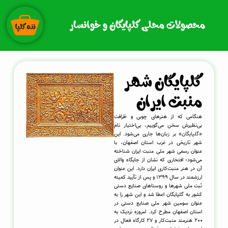
رش
ه
محصولات محلی گلپایگان و خوانسار
حتوا
گلپایگان شهر
منبت ایران
هنگامی که از هنرهای چوبی و ظرافت
بی‌نظیرش سخن می‌گوییم، بی‌اختیار نام
«
گلپایگان
» بر زبان‌ها جاری می‌شود. این
شهر تاریخی در غرب استان اصفهان، با
عنوان رسمی شهر ملی منبت ایران شناخته
می‌شود؛ افتخاری که نشان از جایگاه والای
آن در هنر منبت‌کاری ایران دارد. این عنوان
ارزشمند در سال ۱۳۹۹ و پس از تأیید کمیته
ثبت ملی شهرها و روستاهای صنایع دستی
کشور به گلپایگان اعطا شد و این شهر را به
عنوان سومین شهر ملی صنایع دستی در
استان اصفهان مطرح کرد. امروزه نزدیک به
۲۰۰ هنرمند منبت‌کار و ۲۷ کارگاه فعال در