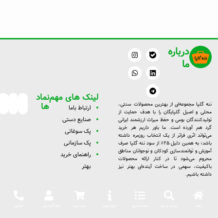
درباره
W
I
L
T
n
h
e
i
ما
a
s
n
l
t
t
k
e
a
s
g
e
g
a
d
r
p
r
a
i
لینک های مهم
نماد
a
p
m
n
m
ها
ننه گلپا مجموعه‌ای از بهترین محصولات سنتی،
ارتبا
ط با
ما
محلی و اصیل گلپایگان را با هدف حمایت از
صنایع دستی
تولیدکنندگان بومی و حفظ میراث ارزشمند ایرانی
گرد هم آورده است. ما باور داریم هر خرید
پک سوغاتی
می‌تواند اثری فراتر از یک انتخاب روزمره داشته
پک سازمانی
باشد؛ به همین دلیل ۲۵٪ از سود ننه گلپا صرف
آموزش و توانمندسازی کودکان و نوجوانان مناطق
راهنمای خرید
محروم می‌شود تا در کنار ارائه محصولات
بهتر
باکیفیت، سهمی در ساخت آینده‌ای بهتر نیز
داشته باشیم.
خانه
جست و جو
دسته بندی
خرید بهتر
سبد خرید
ننه گلپا من
تماس