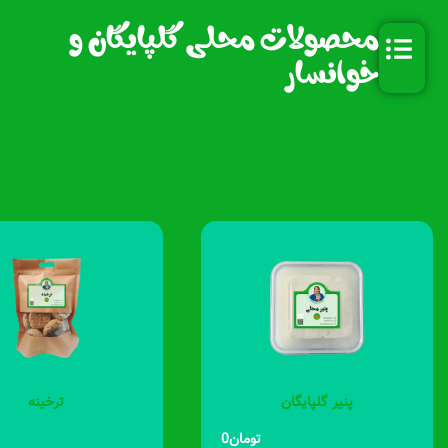
رش
محصولات محلی گلپایگان و
ه
حتوا
خوانسار
پنیر گلپایگان
ترخینه
تومان
0