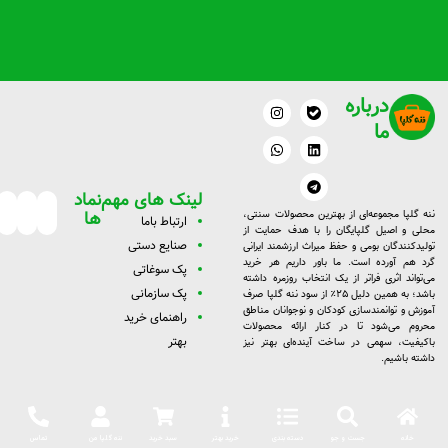
درباره
W
I
L
T
n
h
e
i
ما
a
s
n
l
t
t
k
e
a
s
g
e
g
a
d
r
p
r
a
i
لینک های مهم
نماد
a
p
m
n
m
ها
ننه گلپا مجموعه‌ای از بهترین محصولات سنتی،
ارتبا
ط با
ما
محلی و اصیل گلپایگان را با هدف حمایت از
صنایع دستی
تولیدکنندگان بومی و حفظ میراث ارزشمند ایرانی
گرد هم آورده است. ما باور داریم هر خرید
پک سوغاتی
می‌تواند اثری فراتر از یک انتخاب روزمره داشته
پک سازمانی
باشد؛ به همین دلیل ۲۵٪ از سود ننه گلپا صرف
آموزش و توانمندسازی کودکان و نوجوانان مناطق
راهنمای خرید
محروم می‌شود تا در کنار ارائه محصولات
بهتر
باکیفیت، سهمی در ساخت آینده‌ای بهتر نیز
داشته باشیم.
خانه
جست و جو
دسته بندی
خرید بهتر
سبد خرید
ننه گلپا من
تماس