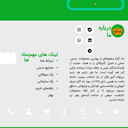
درباره
W
I
L
T
n
h
e
i
ما
a
s
n
l
t
t
k
e
a
s
g
e
g
a
d
r
p
r
a
i
لینک های مهم
نماد
a
p
m
n
m
ها
ننه گلپا مجموعه‌ای از بهترین محصولات سنتی،
ارتبا
ط با
ما
محلی و اصیل گلپایگان را با هدف حمایت از
صنایع دستی
تولیدکنندگان بومی و حفظ میراث ارزشمند ایرانی
گرد هم آورده است. ما باور داریم هر خرید
پک سوغاتی
می‌تواند اثری فراتر از یک انتخاب روزمره داشته
پک سازمانی
باشد؛ به همین دلیل ۲۵٪ از سود ننه گلپا صرف
آموزش و توانمندسازی کودکان و نوجوانان مناطق
راهنمای خرید
محروم می‌شود تا در کنار ارائه محصولات
بهتر
باکیفیت، سهمی در ساخت آینده‌ای بهتر نیز
داشته باشیم.
خانه
جست و جو
دسته بندی
خرید بهتر
سبد خرید
ننه گلپا من
تماس