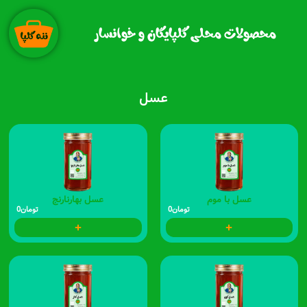
رش
ه
محصولات محلی گلپایگان و خوانسار
حتوا
عسل
عسل با موم
عسل بهارنارنج
تومان
0
تومان
0