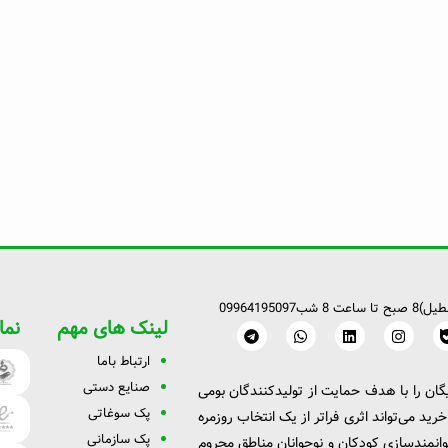
طیل)
8 صبح تا ساعت 8 شب
09964195097
لینک های مهم
نما
T
W
L
I
e
h
i
n
l
a
n
s
ارتبا
ط با
ما
e
t
k
t
g
s
e
a
صنایع دستی
گان را با هدف حمایت از تولیدکنندگان بومی
r
a
d
g
پک سوغاتی
a
p
i
r
ید می‌تواند اثری فراتر از یک انتخاب روزمره
m
p
n
a
پک سازمانی
ا صرف آموزش و توانمندسازی کودکان و نوجوانان مناطق محروم
m