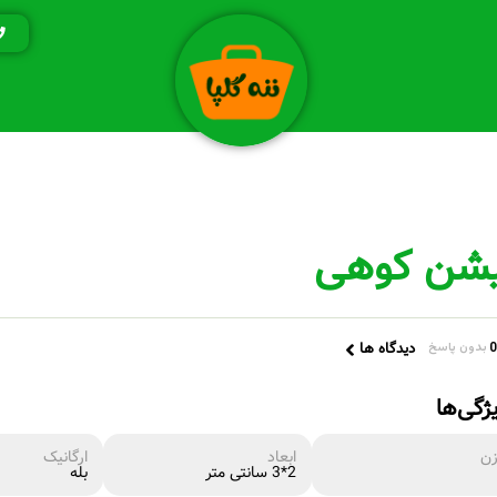
یشن کوهی
دیدگاه ها
بدون پاسخ
ژگی‌ها
زن
ابعاد
ارگانیک
2*3 سانتی متر
بله