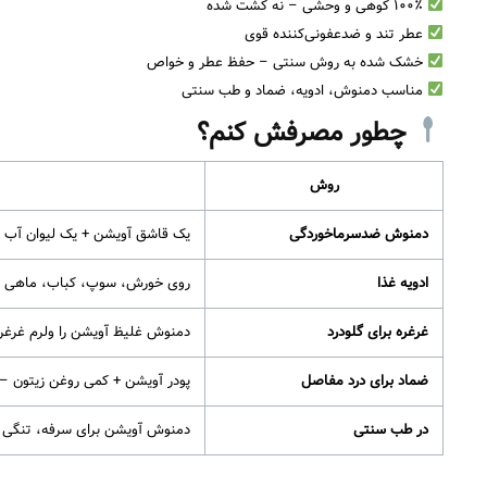
۱۰۰٪ کوهی و وحشی – نه کشت شده
عطر تند و ضدعفونی‌کننده قوی
خشک شده به روش سنتی – حفظ عطر و خواص
مناسب دمنوش، ادویه، ضماد و طب سنتی
چطور مصرفش کنم؟
روش
دمنوش ضدسرماخوردگی
یک قاشق آویشن + یک لیوان آب جوش – ۱۰ دقیقه دم کنید + عسل – معجزه ب
ادویه غذا
روی خورش، سوپ، کباب، ماهی و پ
غرغره برای گلودرد
دمنوش غلیظ آویشن را ولرم غرغره
ضماد برای درد مفاصل
پودر آویشن + کمی روغن زیتون – رو
در طب سنتی
دمنوش آویشن برای سرفه، تنگی ن