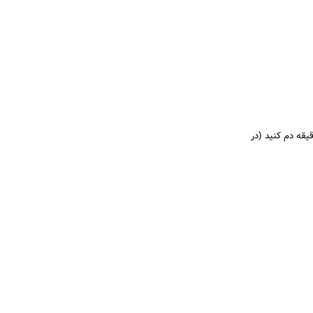
ی گلودرد یا سرماخوردگی را حس کردید، فوری یک دمنوش غلیظ آویشن کوهی ننه گلپا درست کنید. دو قاشق آویشن + یک لیوان آب جوش – ۱۵ دقیقه دم کنید (در