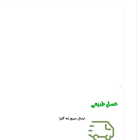
عسل طبیعی
ارسال سریع ننه گلپا