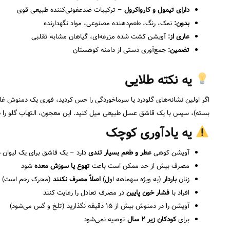
دارای تیمول و کارواکرول
– ترکیبات ضدعفونی‌کننده طبیعی قوی
بدون:
نمک، رنگ، طعم‌دهنده مصنوعی، مواد نگهدارنده
عاری از:
آویشن کشت شده مزرعه‌ای، گیاهان مشابه تقلبی
تضمین:
جمع‌آوری دستی از دامنه کوهستان
یه نکته طلایی
بسته)، سپس با یک قاشق عسل طبیعی میل کنید. این معجون، التهاب گلو را ظرف ۲۴ ساعت از بین می‌برد و سیستم ایمنی شما را فعال
یه یادآوری کوچک
آویشن کوهی
عطر و طعم بسیار تندی
دارد – یک قاشق برای یک لیوان
مصرف بیش از حد ممکن است باعث
تهوع یا سوزش معده
شود
زنان
باردار
(به ویژه سهماهه اول)
اصلاً مصرف نکنند
(محرک رحم است)
افراد با
فشار خون پایین
در مصرف تعادل را رعایت کنند
آویشن را در دمنوش بیش از ۱۵ دقیقه نگذارید (تلخ و گس می‌شود)
برای
کودکان زیر ۲ سال
توصیه نمی‌شود