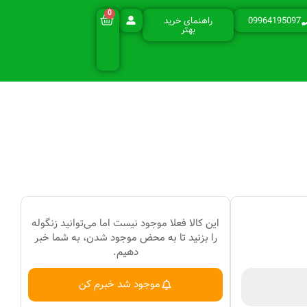
0
سبد
09964195097​
راهنمای خرید
خرید
بهتر
این کالا فعلا موجود نیست اما می‌توانید زنگوله
را بزنید تا به محض موجود شدن، به شما خبر
دهیم.
موجود شد خبرم کن