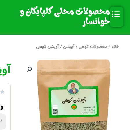
رش
محصولات محلی گلپایگان و
ه
حتوا
خوانسار
خانه
/
محصولات کوهی
/
آویشن
/ آویشن کوهی
آو
0
وی
و