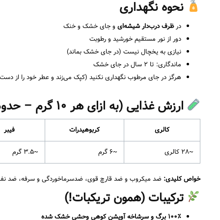
نحوه نگهداری
در
ظرف درب‌دار شیشه‌ای
و جای خشک و خنک
دور از نور مستقیم خورشید و رطوبت
نیازی به یخچال نیست (در جای خشک بماند)
ماندگاری: تا ۲ سال در جای خشک
هرگز در جای مرطوب نگهداری نکنید (کپک می‌زند و عطر خود را از دست
ارزش غذایی (به ازای هر ۱۰ گرم – حدود یک قاشق غذاخوری آویشن خشک)
کالری
کربوهیدرات
فیبر
~۲۸ کالری
~۶ گرم
~۳.۵ گرم
خواص کلیدی:
ضد میکروب و ضد قارچ قوی، ضدسرماخوردگی و سرفه، ضد نفخ و 
ترکیبات (همون تریکبات!)
۱۰۰٪ برگ و سرشاخه آویشن کوهی وحشی خشک شده